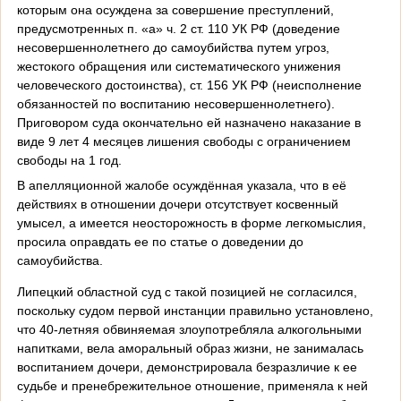
которым она осуждена за совершение преступлений,
предусмотренных п. «а» ч. 2 ст. 110 УК РФ (доведение
несовершеннолетнего до самоубийства путем угроз,
жестокого обращения или систематического унижения
человеческого достоинства), ст. 156 УК РФ (неисполнение
обязанностей по воспитанию несовершеннолетнего).
Приговором суда окончательно ей назначено наказание в
виде 9 лет 4 месяцев лишения свободы с ограничением
свободы на 1 год.
В апелляционной жалобе осуждённая указала, что в её
действиях в отношении дочери отсутствует косвенный
умысел, а имеется неосторожность в форме легкомыслия,
просила оправдать ее по статье о доведении до
самоубийства.
Липецкий областной суд с такой позицией не согласился,
поскольку судом первой инстанции правильно установлено,
что 40-летняя обвиняемая злоупотребляла алкогольными
напитками, вела аморальный образ жизни, не занималась
воспитанием дочери, демонстрировала безразличие к ее
судьбе и пренебрежительное отношение, применяла к ней