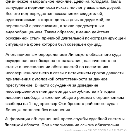
физическое и моральное насилие. Девочка голодала, была
вынуждена периодически искать ночлег у школьных друзей.
Все это подтверждается показаниями свидетелей,
аудиозаписями, которые делала дочь подсудимой, ее
перепиской с ровесниками, а также предсмертным
видеообращением. Таким образом, именно действия
осужденной стали причиной длительной психотравмирующей
ситуации на фоне которой был совершен суицид.
Апелляционным определением Липецкого областного суда
осужденная освобождена от наказания, назначенного по
статье о неисполнении обязанностей по воспитанию
несовершеннолетнего в связи с истечением сроков давности
привлечения к уголовной ответственности за данное
преступление. В части осуждения за доведение
несовершеннолетней дочери до самоубийства к 9 годам
лишения свободы в колонии общего режима с ограничением
свободы на 1 год приговор Октябрьского районного суда г.
Липецка оставлен без изменения.
Информация объединенной пресс-службы судебной системы
Липецкой области. При использовании ссылка обязательна.
опубликовано 28.07.2025 14:13 (МСК)