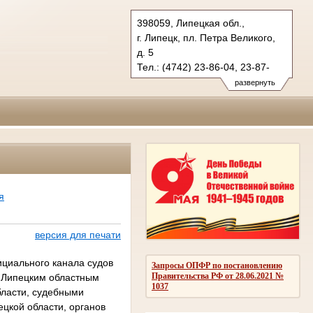
398059, Липецкая обл.,
г. Липецк, пл. Петра Великого,
д. 5
Тел.: (4742) 23-86-04, 23-87-
21 (ф.)
развернуть
oblsud.lpk@sudrf.ru
я
версия для печати
циального канала судов
Запросы ОПФР по постановлению
Правительства РФ от 28.06.2021 №
л Липецким областным
1037
бласти, судебными
цкой области, органов