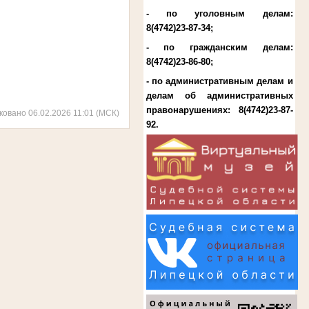
- по уголовным делам:
8(4742)23-87-34
;
- по гражданским делам:
8(4742)23-86-80
;
- по административным делам и
делам об административных
правонарушениях:
8(4742)23-87-
ковано 06.02.2026 11:01 (МСК)
92
.