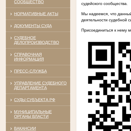
СООБЩЕСТВО
судейского сообщества.
Мы надеемся, что данны
НОРМАТИВНЫЕ АКТЫ
деятельности судебной с
ДОКУМЕНТЫ СУДА
Присоединиться к нему мо
СУДЕБНОЕ
ДЕЛОПРОИЗВОДСТВО
СПРАВОЧНАЯ
ИНФОРМАЦИЯ
ПРЕСС-СЛУЖБА
УПРАВЛЕНИЕ СУДЕБНОГО
ДЕПАРТАМЕНТА
СУДЫ СУБЪЕКТА РФ
МУНИЦИПАЛЬНЫЕ
ОРГАНЫ ВЛАСТИ
ВАКАНСИИ