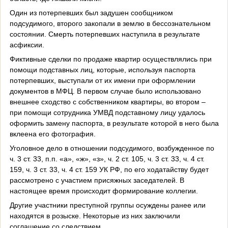
Один из потерпевших был задушен сообщником
подсудимого, второго закопали в землю в бессознательном
состоянии. Смерть потерпевших наступила в результате
асфиксии.
Фиктивные сделки по продаже квартир осуществлялись при
помощи подставных лиц, которые, используя паспорта
потерпевших, выступали от их имени при оформлении
документов в МФЦ. В первом случае было использовано
внешнее сходство с собственником квартиры, во втором –
при помощи сотрудника УМВД подставному лицу удалось
оформить замену паспорта, в результате которой в него была
вклеена его фотография.
Уголовное дело в отношении подсудимого, возбужденное по
ч. 3 ст. 33, п.п. «а», «ж», «з», ч. 2 ст. 105, ч. 3 ст. 33, ч. 4 ст.
159, ч. 3 ст. 33, ч. 4 ст. 159 УК РФ, по его ходатайству будет
рассмотрено с участием присяжных заседателей. В
настоящее время происходит формирование коллегии.
Другие участники преступной группы осуждены ранее или
находятся в розыске. Некоторые из них заключили
соглашение со следствием.