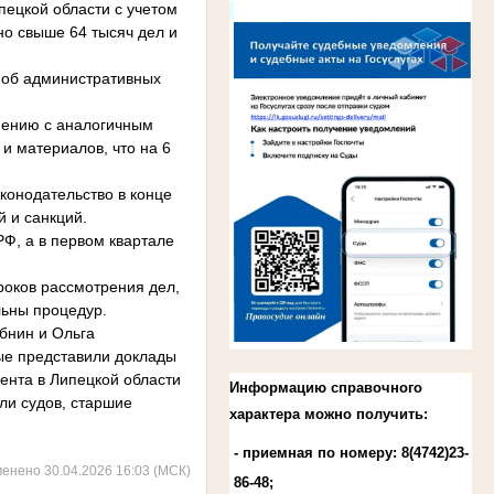
пецкой области с учетом
.
но свыше 64 тысяч дел и
л об административных
внению с аналогичным
и материалов, что на 6
конодательство в конце
 и санкций.
РФ, а в первом квартале
роков рассмотрения дел,
льны процедур.
бнин и Ольга
ые представили доклады
ента в Липецкой области
Информацию справочного
ли судов, старшие
характера можно получить:
- приемная по номеру: 8(4742)23-
менено 30.04.2026 16:03 (МСК)
86-48;