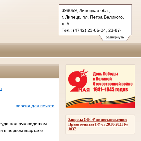
398059, Липецкая обл.,
г. Липецк, пл. Петра Великого,
д. 5
Тел.: (4742) 23-86-04, 23-87-
21 (ф.)
развернуть
oblsud.lpk@sudrf.ru
я
версия для печати
Запросы ОПФР по постановлению
суда под руководством
Правительства РФ от 28.06.2021 №
1037
и в первом квартале