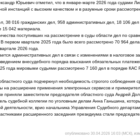
ксандр Юрьевич отметил, что в январе-марте 2026 года судами Ли
ной инстанций с высоким качеством и в разумные сроки рассмотре
ел, 38 016 гражданских дел, 958 административных дел, 18 106 де
е 15 042 материала.
ичества поступивших на рассмотрение в суды области дел по сра
В первом квартале 2025 года было всего рассмотрено 70 964 дела 
квартале 2026 года.
ается административных дел в связи с изменениями в налоговое за
 введением внесудебного порядка взыскания обязательных платежей
025 года мировыми судьями рассмотрено 7 160 дел в порядке КАС 
областного суда подчеркнул необходимость строгого соблюдения с
ды на расширение применения электронных сервисов и примирите
же приняли заместители председателя областного суда Андрей Дол
тель судебной коллегии по уголовным делам Анна Ганьшина, котор
й деятельности, врио начальника Управления Судебного департам
частниками расширенного заседания президиума стали председате
опубликовано 30.04.2026 16:03 (МСК), из