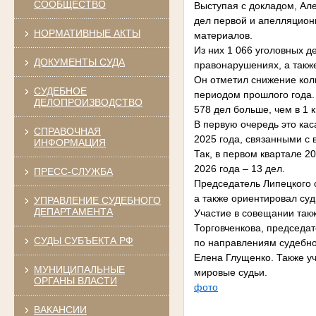
СООБЩЕСТВО
Выступая с докладом, Але
дел первой и апелляцион
НОРМАТИВНЫЕ АКТЫ
материалов.
Из них 1 066 уголовных д
ДОКУМЕНТЫ СУДА
правонарушениях, а такж
Он отметил снижение кол
СУДЕБНОЕ
периодом прошлого года. 
ДЕЛОПРОИЗВОДСТВО
578 дел больше, чем в 1 
В первую очередь это кас
СПРАВОЧНАЯ
2025 года, связанными с
ИНФОРМАЦИЯ
Так, в первом квартале 2
2026 года – 13 дел.
ПРЕСС-СЛУЖБА
Председатель Липецкого 
а также ориентировал су
УПРАВЛЕНИЕ СУДЕБНОГО
ДЕПАРТАМЕНТА
Участие в совещании так
Торговченкова, председа
СУДЫ СУБЪЕКТА РФ
по направлениям судебно
Елена Глущенко. Также у
МУНИЦИПАЛЬНЫЕ
мировые судьи.
ОРГАНЫ ВЛАСТИ
фото
ВАКАНСИИ