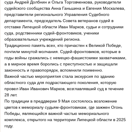
суда Андрей Долбнин и Ольга Торговченкова, руководители
судейского сообщества Анна Ганьшина и Евгения Москалева,
представители регионального Управления Судебного
департамента, председатель Совета ветеранов судей в
отставке Липецкой области Иван Марков, судьи и сотрудники
суда, родственники судей-фронтовиков, ученики
образовательных учреждений региона.
Традиционно память всех, кто причастен к Великой Победе,
почтили минутой молчания. Судей-фронтовиков, которые в
годы войны сражались с немецко-фашистскими захватчиками,
а в мирное время боролись с преступностью и защищали
законность и правопорядок, вспомнили поименно.
Важной частью мероприятия стала экскурсия по зданию
областного суда для подрастающего поколения, которую
провел Иван Иванович Марков, возглавлявший суд в течение
28 лет.
По традиции в преддверии 9 Мая состоялось возложение
цветов к мемориалу судьям-фронтовикам, где зажжен Огонь
Победы, являющийся важной частью мемориального
комплекса, открытого на территории Липецкой области в 2025
году.