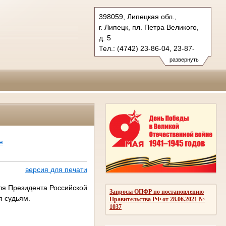
398059, Липецкая обл.,
г. Липецк, пл. Петра Великого,
д. 5
Тел.: (4742) 23-86-04, 23-87-
21 (ф.)
развернуть
oblsud.lpk@sudrf.ru
я
версия для печати
ля Президента Российской
Запросы ОПФР по постановлению
я судьям.
Правительства РФ от 28.06.2021 №
1037