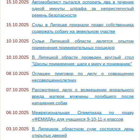
15.10.2025
Автомобилист пытался оспорить два в течение
одной минуты штрафа за непристегнутый
ремень безопасности
15.10.2025
Суды в Липецке признали право собственника
содержать собаку на земельном участке
10.10.2025
Судьи Липецкой области делятся опытом
применения примирительных процедур
10.10.2025
В Липецкой области проведен круглый стол
"Школы примирения: шаги к миру и пониманию"
08.10.2025
Оглашен приговор по делу о совращении
несовершеннолетних
07.10.2025
Рассмотрено дело о возмещении морального
вреда матери мужчины, погибшего после
нападения собак
06.10.2025
Межрегиональная Олимпиада по праву
«ФЕМИДА» для учащихся 9-10-11-х классов
03.10.2025
В Липецком областном суде состоялся день
открытых дверей