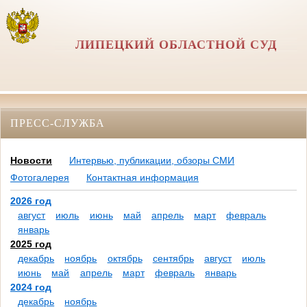
ЛИПЕЦКИЙ ОБЛАСТНОЙ СУД
ПРЕСС-СЛУЖБА
Новости
Интервью, публикации, обзоры СМИ
Фотогалерея
Контактная информация
2026 год
август
июль
июнь
май
апрель
март
февраль
январь
2025 год
декабрь
ноябрь
октябрь
сентябрь
август
июль
июнь
май
апрель
март
февраль
январь
2024 год
декабрь
ноябрь