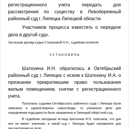
регистрационного учета передать для
рассмотрения по существу в Левобережный
районный суд г. Липецка Липецкой области.
Участников процесса известить о передаче
дела в другой суд
».
Заслушав доклад судьи Степановой Н.Н., судебная коллегия
У С Т А Н О В И Л А:
Шатохина И.Н. обратилась в Октябрьский
районный суд г. Липецка с иском к Шатохину И.А. о
признании прекратившим право пользования
жилым помещением, снятии с регистрационного
учета.
Поскольку судьями Октябрьского районного суда г. Липецка были
заявлены и удовлетворены самоотводы, то указанное дело для
определения подсудности было направлено в Липецкий областной суд.
В судебном заседании истица Шатохина И.Н. пояснила, что для
нее не имеет значения, в какой суд г. Липецка будет направлено для
рассмотрения ее дело.