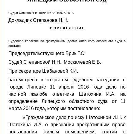
Судья Фомина Н.В.
Дело № 33-1097а/2016
Докладчик Степанова Н.Н.
О П Р Е Д Е Л Е Н И Е
Судебная коллегия по гражданским делам Липецкого областного суда в
составе:
Председательствующего Брик Г.С.
Судей Степановой Н.Н., Москалевой Е.В.
При секретаре Шабановой К.И.
рассмотрела в открытом судебном заседании в
городе Липецке 11 апреля 2016 года дело по
частной жалобе ответчика
Шатохина И.А.
на
определение Липецкого областного суда от 11
марта 2016 года, которым постановлено:
«Гражданское дело по иску
Шатохиной И.Н.
к
Шатохина И.А.
о признании прекратившим право
пользования жилым помещением, снятии с