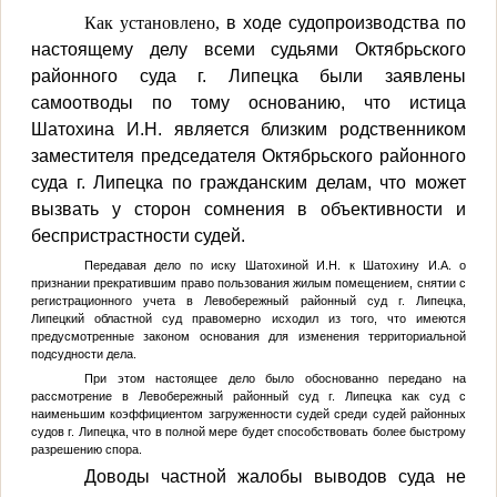
Как установлено,
в ходе судопроизводства по
настоящему делу всеми судьями Октябрьского
районного суда г. Липецка были заявлены
самоотводы по тому основанию, что истица
Шатохина И.Н. является близким родственником
заместителя председателя Октябрьского районного
суда г. Липецка по гражданским делам, что может
вызвать у сторон сомнения в объективности и
беспристрастности судей.
Передавая дело по иску Шатохиной И.Н. к Шатохину И.А. о
признании прекратившим право пользования жилым помещением, снятии с
регистрационного учета в Левобережный районный суд г. Липецка,
Липецкий областной суд правомерно исходил из того, что имеются
предусмотренные законом основания для изменения территориальной
подсудности дела.
При этом настоящее дело было обоснованно передано на
рассмотрение в Левобережный районный суд г. Липецка как суд с
наименьшим коэффициентом загруженности судей среди судей районных
судов г. Липецка, что в полной мере будет способствовать более быстрому
разрешению спора.
Доводы частной жалобы выводов суда не